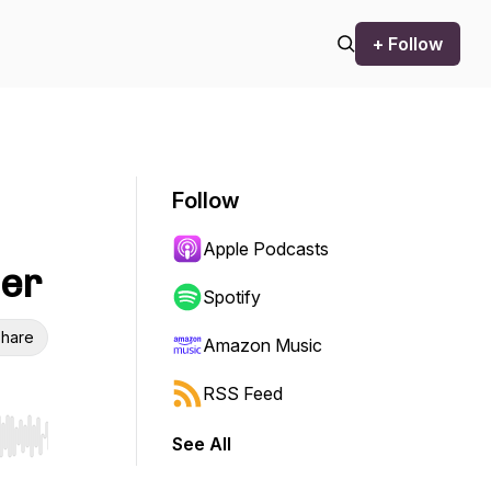
+ Follow
Follow
Apple Podcasts
der
Spotify
hare
Amazon Music
RSS Feed
See All
r end. Hold shift to jump forward or backward.