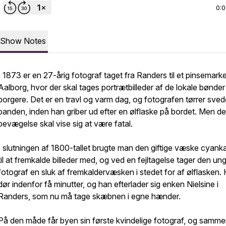
0:
Show Notes
I 1873 er en 27-årig fotograf taget fra Randers til et pinsemarke
Aalborg, hvor der skal tages portrætbilleder af de lokale bønder
borgere. Det er en travl og varm dag, og fotografen tørrer sved
panden, inden han griber ud efter en ølflaske på bordet. Men d
bevægelse skal vise sig at være fatal.
I slutningen af 1800-tallet brugte man den giftige væske cyank
til at fremkalde billeder med, og ved en fejltagelse tager den un
fotograf en sluk af fremkaldervæsken i stedet for af ølflasken.
dør indenfor få minutter, og han efterlader sig enken Nielsine i
Randers, som nu må tage skæbnen i egne hænder.
På den måde får byen sin første kvindelige fotograf, og samm