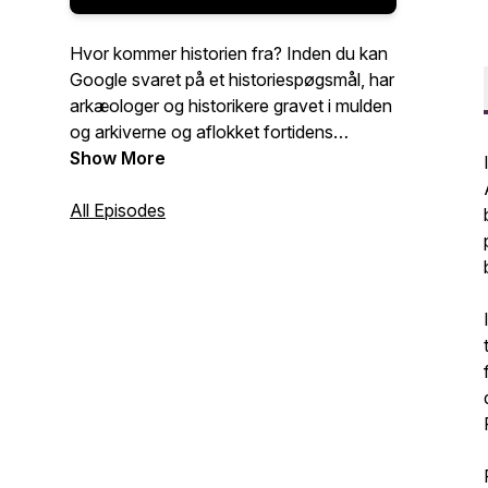
Hvor kommer historien fra? Inden du kan
Google svaret på et historiespøgsmål, har
arkæologer og historikere gravet i mulden
og arkiverne og aflokket fortidens
genstande deres hemmeligheder.
Show More
Podcasten "Historiejagten" fra Museum
Østjylland inviterer dig med derind, hvor
All Episodes
ny viden bliver til.
Vi fortæller spændende historier fra
museets arbejdsfelt om alt fra
stenalderbosættelser på Djursland,
moselig og middelalderens kongemagt til
den moderne tids fortælling om
skibsforlis, kvindehistorie og meget mere.
Fortællingerne har rod i Østjylland men