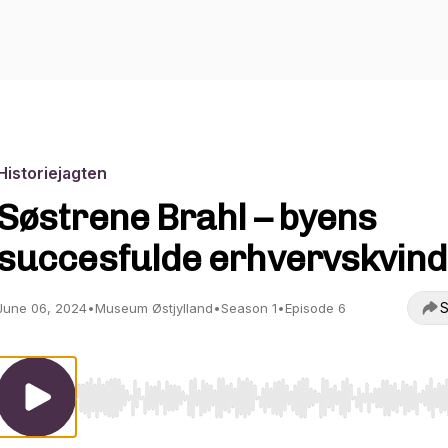
Historiejagten
Søstrene Brahl – byens
succesfulde erhvervskvin
S
June 06, 2024
•
Museum Østjylland
•
Season 1
•
Episode 6
Use Left/Right to seek, Home/End to jump to start o