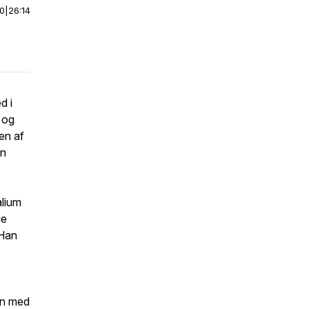
00
|
26:14
d i
 og
en af
en
alium
ge
 Han
en med