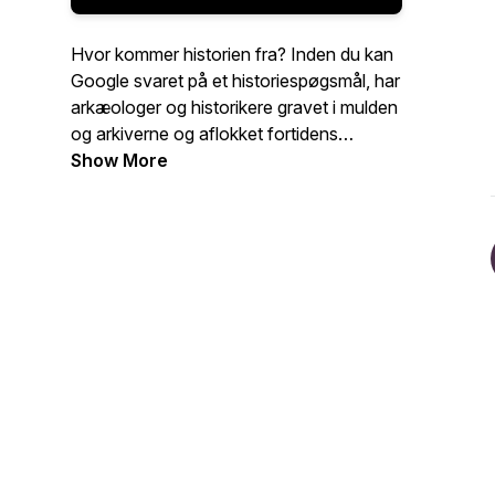
Hvor kommer historien fra? Inden du kan
Google svaret på et historiespøgsmål, har
arkæologer og historikere gravet i mulden
og arkiverne og aflokket fortidens
genstande deres hemmeligheder.
Show More
Podcasten "Historiejagten" fra Museum
Østjylland inviterer dig med derind, hvor
ny viden bliver til.
Vi fortæller spændende historier fra
museets arbejdsfelt om alt fra
stenalderbosættelser på Djursland,
moselig og middelalderens kongemagt til
den moderne tids fortælling om
skibsforlis, kvindehistorie og meget mere.
Fortællingerne har rod i Østjylland men