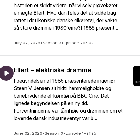
historien et skridt videre, når vi selv prøvekører
en ægte Ellert. Hvordan føles det at sidde bag
rattet i det ikoniske danske elkøretøj, der vakte
så store drømme i 1980'erne?I 1985 præsent...
July 02, 2026
•
Season 3
•
Episode 2
•
5:02
Ellert – elektriske drømme
I begyndelsen af 1985 præsenterede ingeniør
Steen V. Jensen sit hidtil hemmeligholdte og
banebrydende el-køretøj på BBC One. Det
lignede begyndelsen på en ny tid.
Forventningerne var tårnhøje og drømmen om et
lovende dansk industrieventyr var b...
June 02, 2026
•
Season 3
•
Episode 1
•
21:25