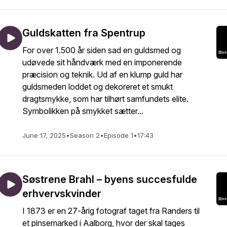
Guldskatten fra Spentrup
For over 1.500 år siden sad en guldsmed og
udøvede sit håndværk med en imponerende
præcision og teknik. Ud af en klump guld har
guldsmeden loddet og dekoreret et smukt
dragtsmykke, som har tilhørt samfundets elite.
Symbolikken på smykket sætter...
June 17, 2025
•
Season 2
•
Episode 1
•
17:43
Søstrene Brahl – byens succesfulde
erhvervskvinder
I 1873 er en 27-årig fotograf taget fra Randers til
et pinsemarked i Aalborg, hvor der skal tages