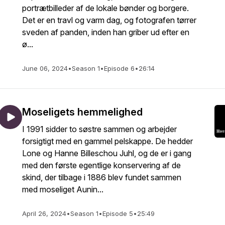
portrætbilleder af de lokale bønder og borgere.
Det er en travl og varm dag, og fotografen tørrer
sveden af panden, inden han griber ud efter en
ø...
June 06, 2024
•
Season 1
•
Episode 6
•
26:14
Moseligets hemmelighed
I 1991 sidder to søstre sammen og arbejder
forsigtigt med en gammel pelskappe. De hedder
Lone og Hanne Billeschou Juhl, og de er i gang
med den første egentlige konservering af de
skind, der tilbage i 1886 blev fundet sammen
med moseliget Aunin...
April 26, 2024
•
Season 1
•
Episode 5
•
25:49