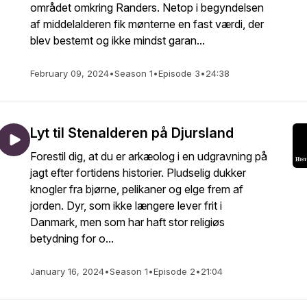
området omkring Randers. Netop i begyndelsen
af middelalderen fik mønterne en fast værdi, der
blev bestemt og ikke mindst garan...
February 09, 2024
•
Season 1
•
Episode 3
•
24:38
Lyt til Stenalderen på Djursland
Forestil dig, at du er arkæolog i en udgravning på
jagt efter fortidens historier. Pludselig dukker
knogler fra bjørne, pelikaner og elge frem af
jorden. Dyr, som ikke længere lever frit i
Danmark, men som har haft stor religiøs
betydning for o...
January 16, 2024
•
Season 1
•
Episode 2
•
21:04