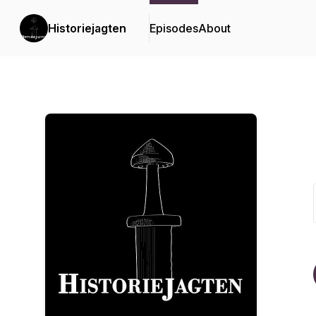
Historiejagten
Episodes
About